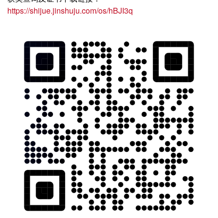
https://shijue.jinshuju.com/os/hBJI3q