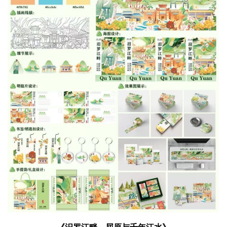
《汨罗江畔—屈原与千年江水》