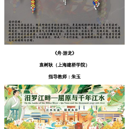
《舟·游龙》
袁树耿（上海建桥学院）
指导教师：朱玉