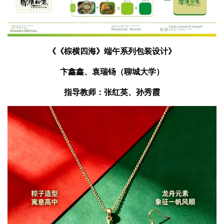
《《棕横四海》端午系列包装设计》
卞鑫鑫、袁瑞钖（聊城大学）
指导教师：张红英、孙秀霞