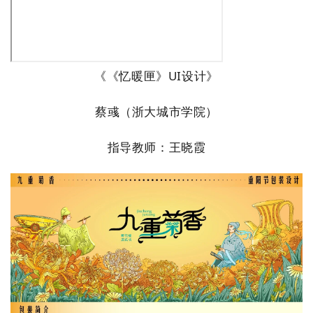
《
《忆暖匣》UI设计
》
蔡彧
（
浙大城市学院
）
指导教师：
王晓霞