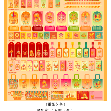
《重阳艺荟
》
崔慕容
（
上海大学
）