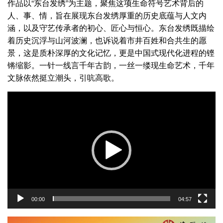
作品以“东台发绣”为主题，聚焦这项生命符号艺术背后的
人、事、情，旨在展现东台发绣厚重的历史底蕴与人文内
涵，以及守艺传承者的初心、匠心与恒心。东台发绣既描绘
着历史沉浮与山河波澜，也诉说着市井百姓和合共生的愿
景，这是质朴深厚的文化记忆，更是中国式现代化进程的铿
锵缩影。一针一线言千年古韵，一丝一缕现生命艺术，千年
文脉依然挺立潮头，引吭高歌。
视
频
播
放
器
00:00
04:57