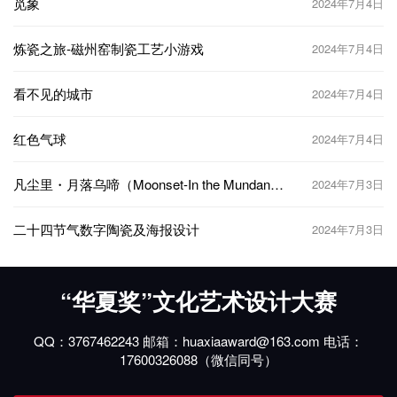
觅象
2024年7月4日
炼瓷之旅-磁州窑制瓷工艺小游戏
2024年7月4日
看不见的城市
2024年7月4日
红色气球
2024年7月4日
凡尘里・月落乌啼（Moonset-In the Mundane
2024年7月3日
World）
二十四节气数字陶瓷及海报设计
2024年7月3日
“华夏奖”文化艺术设计大赛
QQ：3767462243 邮箱：huaxiaaward@163.com 电话：
17600326088（微信同号）